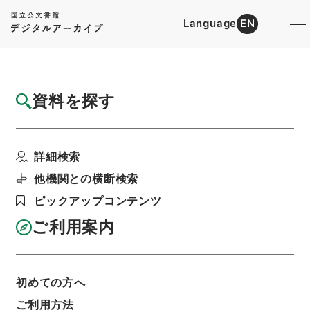
Language
EN
トップ
詳細検索[所蔵資料検索]
目録詳細
資料を探す
件名
家計調査に使用する用品類の活版印刷につい
詳細検索
て（伺）
階層
行政文書
総務省
統計局関係
他機関との横断検索
家計調査企画関係書類綴（昭和30年5月～昭和
ピックアップコンテンツ
30年10月）
利用請求書印刷
ご利用案内
初めての方へ
基本情報
全ての情報
ご利用方法