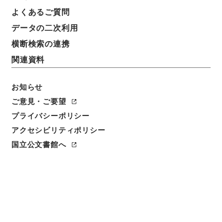
よくあるご質問
件名
データの二次利用
家計調査に使用する用品類の活版印刷について（伺）
横断検索の連携
請求番号
関連資料
平１６総務00050100
件名番号
お知らせ
004
ご意見・ご要望
プライバシーポリシー
保存場所
アクセシビリティポリシー
分館
国立公文書館へ
作成・取得者
総理府統計局調査部経済第二課
年月日
昭和30年06月28日