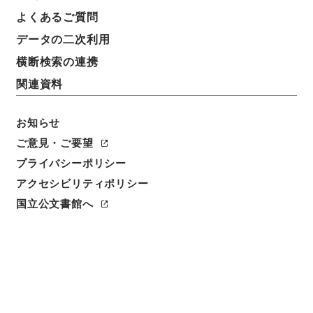
雑誌社編集局長等との打合せ会について
よくあるご質問
データの二次利用
請求番号
平１６総務00393100
横断検索の連携
関連資料
件名番号
005
お知らせ
保存場所
ご意見・ご要望
分館
プライバシーポリシー
アクセシビリティポリシー
作成・取得者
国立公文書館へ
総理府統計局調査部国勢統計課
年月日
昭和40年05月07日
利用制限の区分
公開