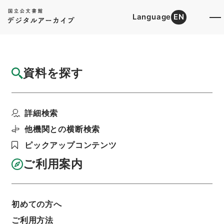
Language
EN
トップ
詳細検索[所蔵資料検索]
目録詳細
資料を探す
件名
雑誌社編集局長等との打合せ会について
詳細検索
階層
行政文書
総務省
統計局関係
昭和40年国勢調査広報関係その2
他機関との横断検索
利用請求書印刷
ピックアップコンテンツ
ご利用案内
基本情報
全ての情報
初めての方へ
件名
ご利用方法