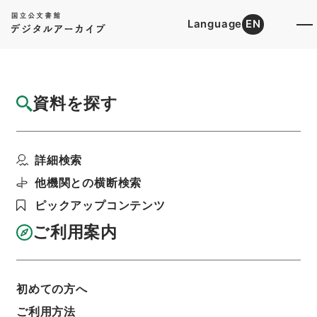
Language
EN
トップ
詳細検索[所蔵資料検索]
目録詳細
資料を探す
件名
戦時又ハ事変ノ際ニ於ケル臨時召集方
詳細検索
階層
行政文書
＊内閣・総理府
太政官・内閣関係
第六類 公文類聚
他機関との横断検索
公文類聚・第２８編・明治３７年
公文類聚・第二十八編・明治三十七年・第十五
ピックアップコンテンツ
巻・軍事一・陸軍
ご利用案内
利用請求書印刷
初めての方へ
基本情報
全ての情報
ご利用方法