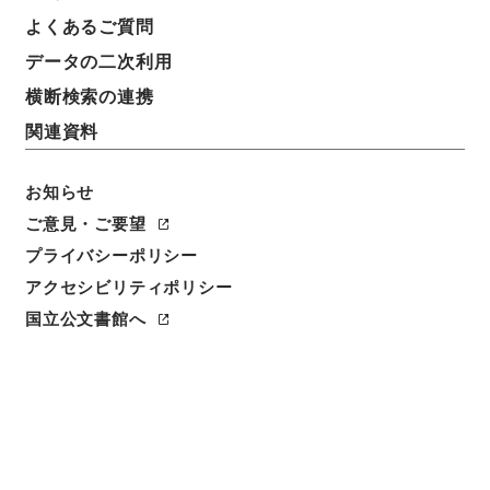
よくあるご質問
データの二次利用
横断検索の連携
関連資料
お知らせ
ご意見・ご要望
プライバシーポリシー
アクセシビリティポリシー
国立公文書館へ
閲覧
件名
戦時又ハ事変ノ際ニ於ケル臨時召集方
請求番号
類00976100