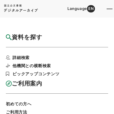
Language
EN
トップ
詳細検索[所蔵資料検索]
目録詳細
資料を探す
件名
度量衡検定用具復旧費ヲ第二予備金ヨリ支出
詳細検索
ス
階層
行政文書
＊内閣・総理府
太政官・内閣関係
他機関との横断検索
第六類 公文類聚
ピックアップコンテンツ
公文類聚・第３５編・明治４４年
公文類聚・第三十五編・明治四十四年・第十五
ご利用案内
巻・財政四・会計四・臨時補給二
利用請求書印刷
初めての方へ
ご利用方法
基本情報
全ての情報