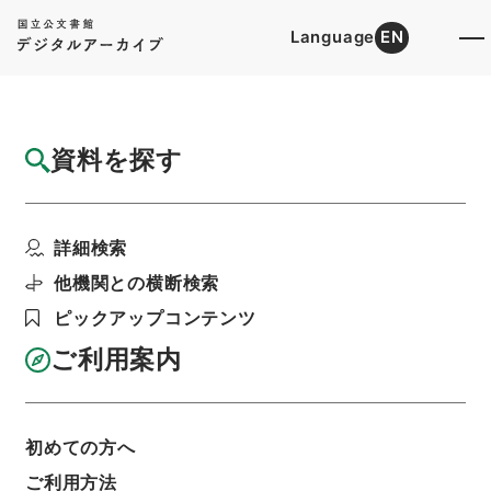
Language
EN
トップ
詳細検索[所蔵資料検索]
目録詳細
資料を探す
件名
台湾神社其他蟻害復旧費ヲ台湾総督府特別会
詳細検索
計第二予備金ヨリ支出...
階層
行政文書
＊内閣・総理府
太政官・内閣関係
他機関との横断検索
第六類 公文類聚
ピックアップコンテンツ
公文類聚・第３５編・明治４４年
公文類聚・第三十五編・明治四十四年・第十五
ご利用案内
巻・財政四・会計四・臨時補給二
利用請求書印刷
初めての方へ
ご利用方法
基本情報
全ての情報