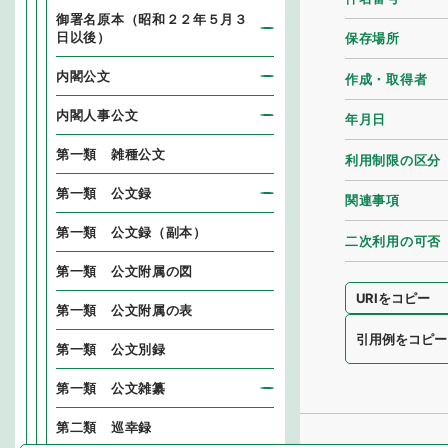
御署名原本（昭和２２年５月３
日以後）
保存場所
内閣公文
作成・取得者
内閣人事公文
年月日
第一類 雑種公文
利用制限の区分
第一類 公文録
関連事項
第一類 公文録（副本）
二次利用の可否
第一類 公文附属の図
URIをコピー
第一類 公文附属の表
引用例をコピー
第一類 公文別録
第一類 公文雑纂
第二類 巡幸録