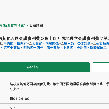
索[所蔵資料検索]
目録詳細
病其他万国会議参列費○第十回万国地理学会議参列費ヲ第二
＊内閣・総理府
太政官・内閣関係
第六類 公文類聚
公文類
聚・第三十五編・明治四十四年・第十五巻・財政四・会計四・臨時補給二
基本情報
結核病其他万国会議参列費○第十回万国地理学会議参列費ヲ第二
リ支出ス
類01124100
012