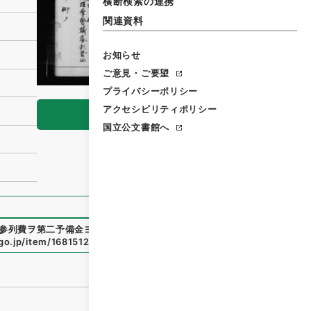
横断検索の連携
関連資料
お知らせ
ご意見・ご要望
プライバシーポリシー
アクセシビリティポリシー
閲覧
国立公文書館へ
参列費ヲ第二予備金ヨリ支出ス
」
（
類01124100-01200
）
、
国
.go.jp/item/1681512
（
参照
2026-08-07
）