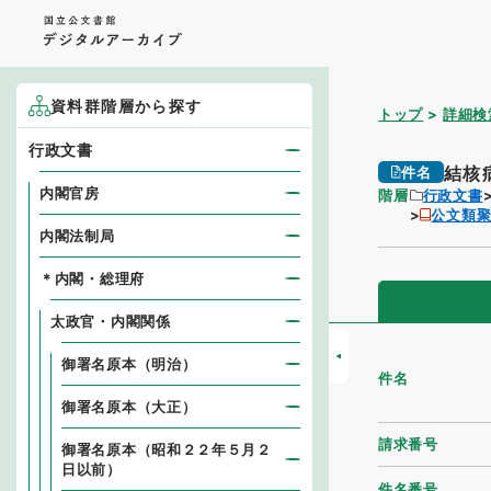
資料群階層から探す
トップ
詳細検
行政文書
結核
件名
内閣官房
階層
行政文書
公文類
内閣法制局
＊内閣・総理府
太政官・内閣関係
御署名原本（明治）
件名
御署名原本（大正）
請求番号
御署名原本（昭和２２年５月２
日以前）
件名番号