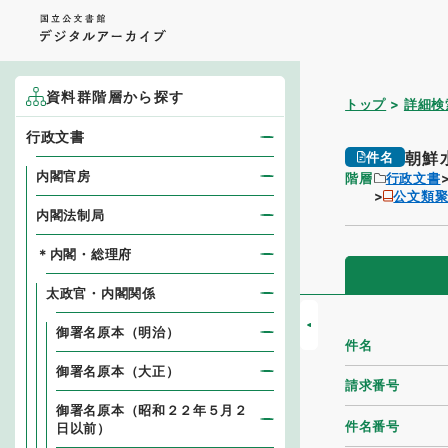
資料群階層から探す
トップ
詳細検
行政文書
朝鮮
件名
内閣官房
階層
行政文書
公文類
内閣法制局
＊内閣・総理府
太政官・内閣関係
御署名原本（明治）
件名
御署名原本（大正）
請求番号
御署名原本（昭和２２年５月２
件名番号
日以前）