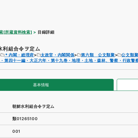
索[所蔵資料検索]
目録詳細
水利組合令ヲ定ム
＊内閣・総理府
太政官・内閣関係
第六類 公文類聚
公文類
聚・第四十一編・大正六年・第十九巻・地理・土地・森林、警察・行政警
基本情報
朝鮮水利組合令ヲ定ム
類01265100
001