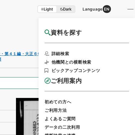
Light
Dark
Language
EN
資料を探す
国立公文書館HP利用案内
利用請求書
詳細検索
聚・第４１編・大正６年
印刷
察
他機関との横断検索
ピックアップコンテンツ
ご利用案内
全ての情報
初めての方へ
ご利用方法
よくあるご質問
データの二次利用