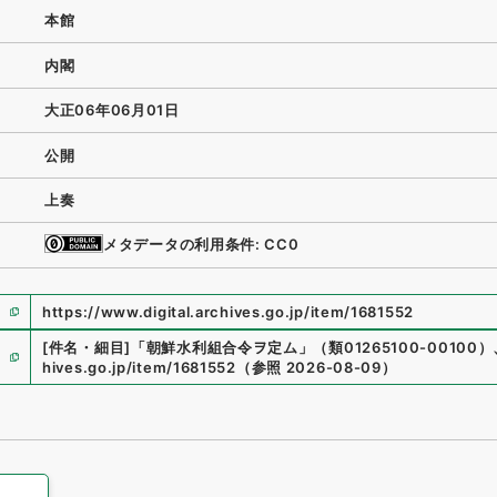
本館
内閣
大正06年06月01日
公開
上奏
メタデータの利用条件: CC0
https://www.digital.archives.go.jp/item/1681552
[件名・細目]
「
朝鮮水利組合令ヲ定ム
」
（
類01265100-00100
）
hives.go.jp/item/1681552
（
参照
2026-08-09
）