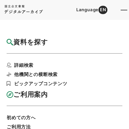
Language
EN
トップ
詳細検索[所蔵資料検索]
目録詳細
資料を探す
件名
ペスト防遏費ヲ関東都督府特別会計第二予備
詳細検索
金ヨリ支出ス
階層
行政文書
＊内閣・総理府
太政官・内閣関係
他機関との横断検索
第六類 公文類聚
ピックアップコンテンツ
公文類聚・第３５編・明治４４年
公文類聚・第三十五編・明治四十四年・第十五
ご利用案内
巻・財政四・会計四・臨時補給二
利用請求書印刷
初めての方へ
ご利用方法
基本情報
全ての情報