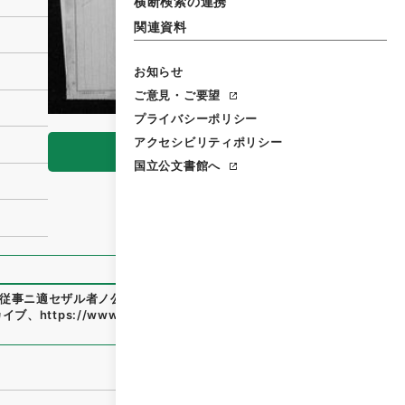
横断検索の連携
関連資料
お知らせ
ご意見・ご要望
プライバシーポリシー
アクセシビリティポリシー
閲覧
国立公文書館へ
従事ニ適セザル者ノ公職ヨリノ除去ニ関スル件）官報彙報欄ニ
カイブ
、
https://www.digital.archives.go.jp/item/1711160