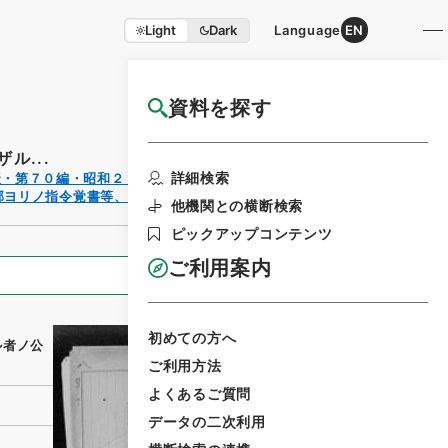
Light
Dark
Language
EN
資料を探す
国立公文書館HP利用案内
ル...
利用請求
詳細検索
聚・第７０編・昭和２１年
書印刷
郡ヨリノ指令覚書等、軍事
他機関との横断検索
ピックアップコンテンツ
ご利用案内
全ての情報
初めての方へ
ル者ノ公
ご利用方法
よくあるご質問
データの二次利用