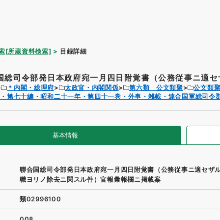
索[所蔵資料検索]
目録詳細
国総司令部発日本政府宛一月四日附覚書（公務従事ニ適セザ
＊内閣・総理府
太政官・内閣関係
第六類 公文類聚
公文類
聚・第七十編・昭和二十一年・第四十一巻・外事・雑載・連合国軍総司令
基本情報
聯合国総司令部発日本政府宛一月四日附覚書（公務従事ニ適セザ
職ヨリノ除去ニ関スル件）官報彙報欄ニ掲載案
類02996100
008