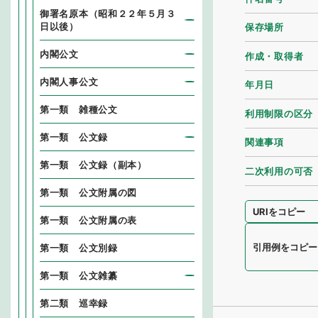
御署名原本（昭和２２年５月３
日以後）
保存場所
内閣公文
作成・取得者
内閣人事公文
年月日
第一類 雑種公文
利用制限の区分
第一類 公文録
関連事項
第一類 公文録（副本）
二次利用の可否
第一類 公文附属の図
URIをコピー
第一類 公文附属の表
引用例をコピー
第一類 公文別録
第一類 公文雑纂
第二類 巡幸録