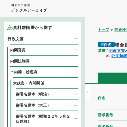
資料群階層から探す
トップ
詳細検
行政文書
聯合
件名
内閣官房
階層
行政文書
公文類
内閣法制局
＊内閣・総理府
太政官・内閣関係
御署名原本（明治）
件名
御署名原本（大正）
請求番号
御署名原本（昭和２２年５月２
日以前）
件名番号