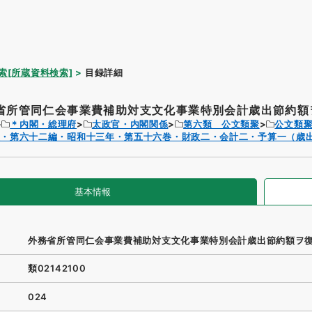
索[所蔵資料検索]
目録詳細
省所管同仁会事業費補助対支文化事業特別会計歳出節約額ヲ
＊内閣・総理府
太政官・内閣関係
第六類 公文類聚
公文類
聚・第六十二編・昭和十三年・第五十六巻・財政二・会計二・予算一（歳
基本情報
外務省所管同仁会事業費補助対支文化事業特別会計歳出節約額ヲ
類02142100
024