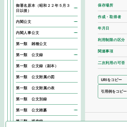
保存場所
御署名原本（昭和２２年５月３
日以後）
作成・取得者
内閣公文
年月日
内閣人事公文
利用制限の区分
第一類 雑種公文
関連事項
第一類 公文録
二次利用の可否
第一類 公文録（副本）
第一類 公文附属の図
URIをコピー
第一類 公文附属の表
引用例をコピー
第一類 公文別録
第一類 公文雑纂
第二類 巡幸録