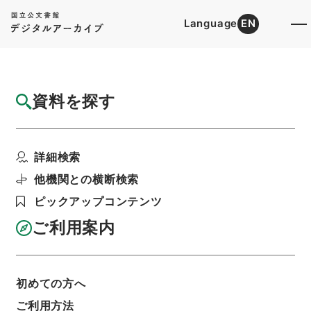
Language
EN
トップ
詳細検索[所蔵資料検索]
目録詳細
資料を探す
件名
日本国「ポルトガル」国間通商航海ニ関スル
詳細検索
取極締結ノ件
階層
行政文書
＊内閣・総理府
枢密院関係文書
他機関との横断検索
決議
ピックアップコンテンツ
枢密院決議・一、日本国「ポルトガル」国間通商
航海ニ関スル取極締結ノ件・昭和七年二月二十四
ご利用案内
日決議
利用請求書印刷
初めての方へ
ご利用方法
基本情報
全ての情報