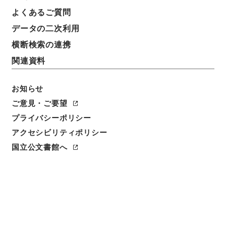
よくあるご質問
データの二次利用
件名
横断検索の連携
大阪府立大学（浪速大学）大学院の学則変更届につい
関連資料
て
請求番号
お知らせ
昭６０文部00067100
ご意見・ご要望
プライバシーポリシー
件名番号
005
アクセシビリティポリシー
国立公文書館へ
保存場所
本館
作成・取得者
文部省大学学術局大学課
年月日