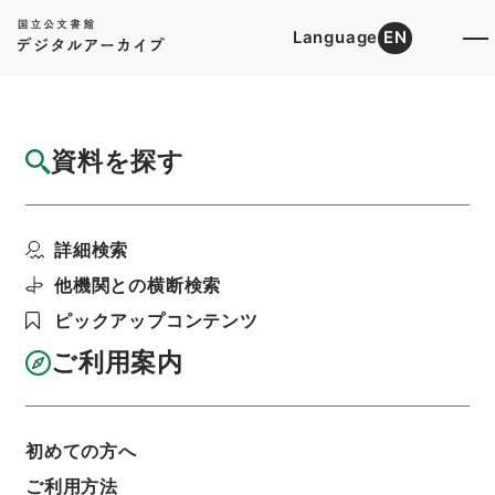
Language
EN
トップ
詳細検索[所蔵資料検索]
目録詳細
資料を探す
件名
大阪府立大学（浪速大学）大学院の学則変更
詳細検索
届について
階層
行政文書
＊文部省
他機関との横断検索
大臣官房総務課記録班分類文書
新分類文書
ピックアップコンテンツ
B301（学校教育／大学／設置学則／公立大学）
大阪府立大学旧浪速大学・大阪・第２の８冊・昭
ご利用案内
和３６年～昭和３７年
利用請求書印刷
初めての方へ
ご利用方法
基本情報
全ての情報