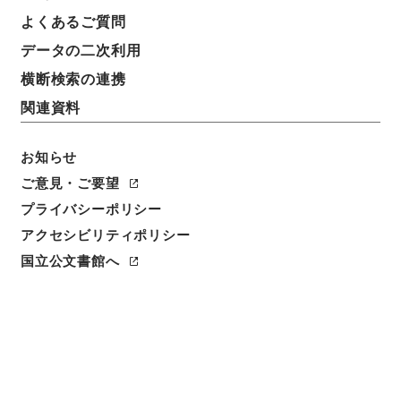
よくあるご質問
閲覧
データの二次利用
件名
横断検索の連携
社寺局
関連資料
請求番号
お知らせ
記00961100
ご意見・ご要望
件名番号
プライバシーポリシー
004
アクセシビリティポリシー
国立公文書館へ
保存場所
本館
作成・取得者
太政官
年月日