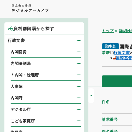
資料群階層から探す
トップ
詳細検
行政文書
国際
件名
内閣官房
階層
行政文書
国際基
内閣法制局
＊内閣・総理府
人事院
内閣府
件名
デジタル庁
請求番号
こども家庭庁
件名番号