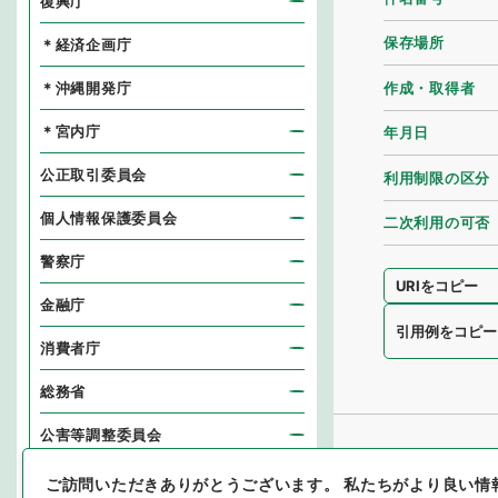
復興庁
保存場所
＊経済企画庁
作成・取得者
＊沖縄開発庁
＊宮内庁
年月日
公正取引委員会
利用制限の区分
個人情報保護委員会
二次利用の可否
警察庁
URIをコピー
金融庁
引用例をコピー
消費者庁
総務省
公害等調整委員会
消防庁
ご訪問いただきありがとうございます。
私たちがより良い情