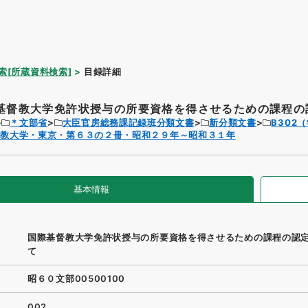
索[所蔵資料検索]
目録詳細
基督教大学免許状授与の所要資格を得させるための課程の認
＊文部省
大臣官房総務課記録班分類文書
新分類文書
B302
督教大学・東京・第６３の２冊・昭和２９年～昭和３１年
基本情報
国際基督教大学免許状授与の所要資格を得させるための課程の認
て
昭６０文部00500100
002