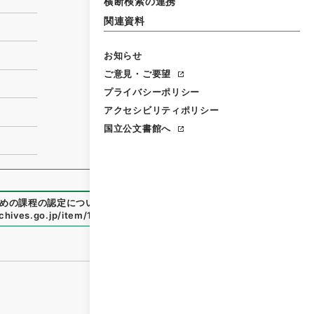
横断検索の連携
関連資料
お知らせ
ご意見・ご要望
プライバシーポリシー
アクセシビリティポリシー
国立公文書館へ
めの課程の認定について
」
（
昭６０文部00500100-0020
rchives.go.jp/item/1829006
（
参照
2026-08-08
）