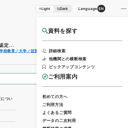
Light
Dark
Language
EN
資料を探す
国立公文書館HP利用案内
定...
利用請求書
詳細検索
（学校教育／大学／設置学則／私立大学）
印刷
他機関との横断検索
ピックアップコンテンツ
ご利用案内
全ての情報
初めての方へ
定につい
ご利用方法
よくあるご質問
データの二次利用