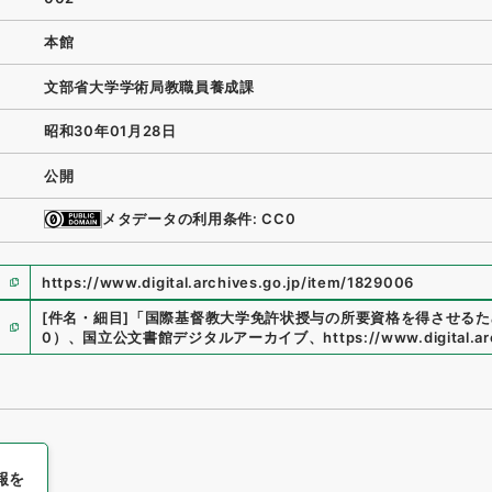
本館
文部省大学学術局教職員養成課
昭和30年01月28日
公開
メタデータの利用条件: CC0
https://www.digital.archives.go.jp/item/1829006
[件名・細目]
「
国際基督教大学免許状授与の所要資格を得させるた
0
）
、
国立公文書館デジタルアーカイブ
、
https://www.digital.a
報を