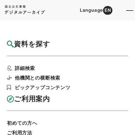
Language
EN
トップ
詳細検索[所蔵資料検索]
目録詳細
資料を探す
件名
同志社大学大学院研究科専攻増設について
詳細検索
（通知）
階層
行政文書
＊文部省
他機関との横断検索
大臣官房総務課記録班分類文書
新分類文書
ピックアップコンテンツ
B302（学校教育／大学／設置学則／私立大学）
同志社大学・京都・第９の８冊・昭和３４年～昭
ご利用案内
和３７年
利用請求書印刷
初めての方へ
ご利用方法
基本情報
全ての情報