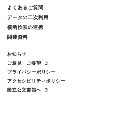
よくあるご質問
データの二次利用
件名
横断検索の連携
同志社大学大学院研究科専攻増設について（通知）
関連資料
請求番号
昭６０文部00698100
お知らせ
ご意見・ご要望
件名番号
プライバシーポリシー
003
アクセシビリティポリシー
保存場所
国立公文書館へ
本館
作成・取得者
文部省大学学術局庶務課
年月日
昭和36年03月31日