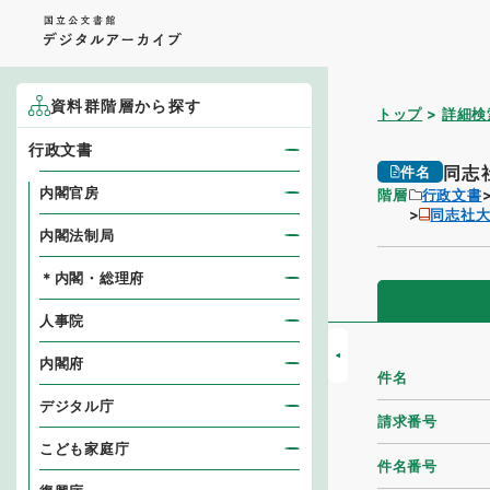
資料群階層から探す
トップ
詳細検
行政文書
同志
件名
内閣官房
階層
行政文書
同志社
内閣法制局
＊内閣・総理府
人事院
内閣府
件名
デジタル庁
請求番号
こども家庭庁
件名番号