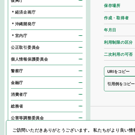
復興庁
保存場所
＊経済企画庁
作成・取得者
＊沖縄開発庁
年月日
＊宮内庁
利用制限の区分
公正取引委員会
二次利用の可否
個人情報保護委員会
警察庁
URIをコピー
金融庁
引用例をコピー
消費者庁
総務省
公害等調整委員会
消防庁
ご訪問いただきありがとうございます。
私たちがより良い情