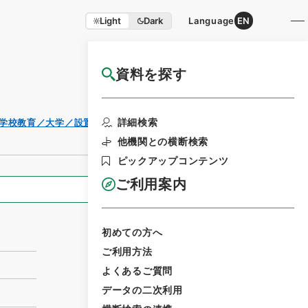
Light
Dark
Language
EN
資料を探す
国立公文書館HP利用案内
利用請求書印
詳細検索
（学校教育／大学／設置学則／私立大学）
刷
他機関との横断検索
ピックアップコンテンツ
ご利用案内
全ての情報
初めての方へ
ご利用方法
よくあるご質問
データの二次利用