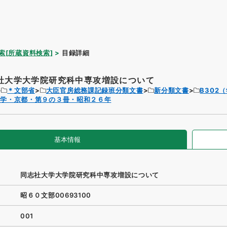
索[所蔵資料検索]
目録詳細
社大学大学院研究科中専攻増設について
＊文部省
大臣官房総務課記録班分類文書
新分類文書
B302
大学・京都・第９の３冊・昭和２６年
基本情報
同志社大学大学院研究科中専攻増設について
昭６０文部00693100
001