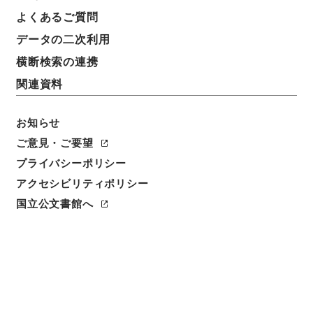
基本情報
全ての情報
よくあるご質問
データの二次利用
横断検索の連携
件名
宮城県 土地収用法による事業の認定について（申請
関連資料
書）〔宮城県起業 宮城県石巻合同庁舎建設及びこれ
に伴う附属施設工事〕
お知らせ
ご意見・ご要望
請求番号
プライバシーポリシー
昭５６建設43100050
アクセシビリティポリシー
件名番号
国立公文書館へ
005
保存場所
本館
作成・取得者
建設省計画局総務課