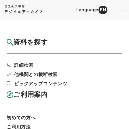
Language
EN
トップ
詳細検索[所蔵資料検索]
目録詳細
資料を探す
件名
宮城県 土地収用法による事業の認定につい
詳細検索
て（申請書）〔宮城県...
階層
行政文書
＊建設省
他機関との横断検索
計画局・都市局・建設経済局関係
ピックアップコンテンツ
土地収用事業の認定関係
土地収用事業の認定・秋田県、宮城県、静岡県、
ご利用案内
東京都、埼玉県・（昭４０．２．３～昭４０．
４．９）
利用請求書印刷
初めての方へ
ご利用方法