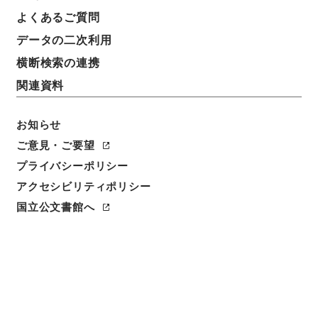
基本情報
全ての情報
よくあるご質問
データの二次利用
横断検索の連携
件名
高知県 土地収用法による事業の認定について（申請
関連資料
書）〔建設大臣（四国地建）起業 一般国道３２号線
（旧一級国道３２号線）改築工事（日浦大田口及び繁
お知らせ
藤改良工事）〕
ご意見・ご要望
プライバシーポリシー
請求番号
昭５６建設43700020
アクセシビリティポリシー
国立公文書館へ
件名番号
002
保存場所
本館
作成・取得者