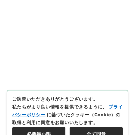
用法による事業の認定について
（申請書）〔建設大臣（四国地
建）起業 一般国道３２号線
（旧一級国道３２号線）改築工
事（日浦大田口及び繁藤改良工
引用例をコピー
事）〕
」
（
昭５６建設437000
20-00200
）
、
国立公文書館デ
ジタルアーカイブ
、
https://w
ww.digital.archives.go.jp/it
em/1846577
（
参照
2026-08
-06
）
ご訪問いただきありがとうございます。
私たちがより良い情報を提供できるように、
プライ
バシーポリシー
に基づいたクッキー（Cookie）の
取得と利用に同意をお願いいたします。
必要最小限
全て同意