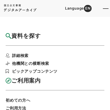
Language
EN
トップ
詳細検索[所蔵資料検索]
目録詳細
資料を探す
件名
高知県 土地収用法による事業の認定につい
詳細検索
て（申請書）〔建設大...
階層
行政文書
＊建設省
他機関との横断検索
計画局・都市局・建設経済局関係
ピックアップコンテンツ
土地収用事業の認定関係
土地収用事業の認定・高知県、埼玉県、山口県、
ご利用案内
静岡県・（昭４０．１．２０～昭４０．４．１
３）
利用請求書印刷
初めての方へ
ご利用方法