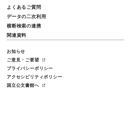
会見模様
よくあるご質問
データの二次利用
請求番号
昭５０郵政00069100
横断検索の連携
関連資料
件名番号
002
お知らせ
保存場所
ご意見・ご要望
本館
プライバシーポリシー
アクセシビリティポリシー
作成・取得者
国立公文書館へ
郵政省大臣官房人事部管理課
年月日
昭和28年07月02日
利用制限の区分
公開