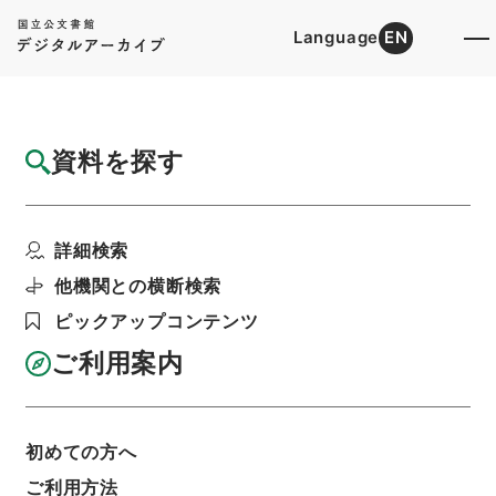
Language
EN
トップ
詳細検索[所蔵資料検索]
目録詳細
資料を探す
件名
会見模様
詳細検索
階層
行政文書
＊郵政省
逓信省・郵政省文書
昭和２８年７月分・交渉記録
他機関との横断検索
利用請求書印刷
ピックアップコンテンツ
ご利用案内
基本情報
全ての情報
初めての方へ
件名
ご利用方法