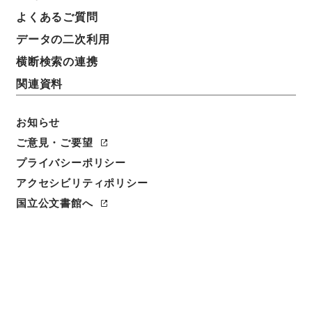
基本情報
全ての情報
よくあるご質問
データの二次利用
横断検索の連携
件名
三重県 土地収用法による事業の認定について（申請
関連資料
書）〔三重県起業 北伊勢工業用水道第３期建設〕
お知らせ
請求番号
ご意見・ご要望
昭５６建設40900020
プライバシーポリシー
件名番号
アクセシビリティポリシー
002
国立公文書館へ
保存場所
本館
作成・取得者
建設省計画局総務課