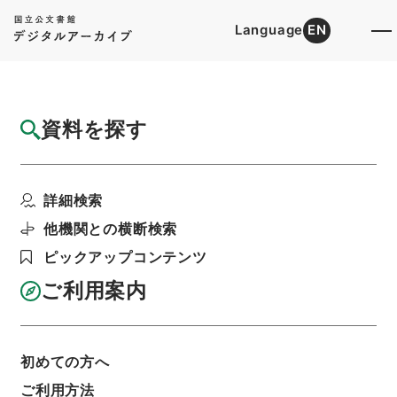
Language
EN
トップ
詳細検索[所蔵資料検索]
目録詳細
資料を探す
件名
三重県 土地収用法による事業の認定につい
詳細検索
て（申請書）〔三重県...
階層
行政文書
＊建設省
他機関との横断検索
計画局・都市局・建設経済局関係
ピックアップコンテンツ
土地収用事業の認定関係
土地収用事業の認定・三重県、大阪府、兵庫県、
ご利用案内
山口県・（昭３７．５．３１～昭３７．１０．
２）
利用請求書印刷
初めての方へ
ご利用方法