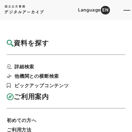
Language
EN
トップ
詳細検索[所蔵資料検索]
目録詳細
資料を探す
件名
愛知大学短期大学部学則一部変更について
詳細検索
階層
行政文書
＊文部省
大臣官房総務課記録班分類文書
新分類文書
他機関との横断検索
B305（学校教育／大学／設置学則／私立短期大
学）
ピックアップコンテンツ
愛知大学短期大学部・愛知・第１０の２冊・昭和
ご利用案内
２７年～昭和３０年
利用請求書印刷
初めての方へ
ご利用方法
基本情報
全ての情報