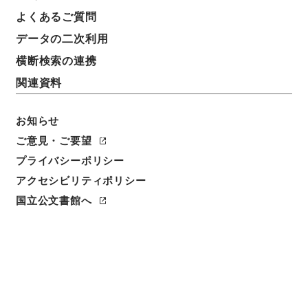
よくあるご質問
データの二次利用
件名
横断検索の連携
愛知大学短期大学部学則一部変更について
関連資料
請求番号
昭６０文部01137100
お知らせ
ご意見・ご要望
件名番号
005
プライバシーポリシー
アクセシビリティポリシー
保存場所
国立公文書館へ
本館
作成・取得者
文部省大学学術局技術教育課
年月日
昭和29年08月02日