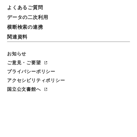
基本情報
全ての情報
よくあるご質問
データの二次利用
横断検索の連携
件名
稲沢女子短期大学免許状授与の所要資格を得させるた
関連資料
めの課程の認定について
お知らせ
請求番号
ご意見・ご要望
昭６０文部01145100
プライバシーポリシー
件名番号
アクセシビリティポリシー
002
国立公文書館へ
保存場所
本館
作成・取得者
文部省大学学術局教職員養成課