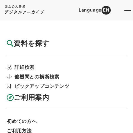
Language
EN
トップ
詳細検索[所蔵資料検索]
目録詳細
資料を探す
件名
稲沢女子短期大学免許状授与の所要資格を得
詳細検索
させるための課程の認...
階層
行政文書
＊文部省
他機関との横断検索
大臣官房総務課記録班分類文書
新分類文書
ピックアップコンテンツ
B305（学校教育／大学／設置学則／私立短期大
学）
ご利用案内
稲沢女子短期大学・愛知・第１２の３冊・昭和２
９年～昭和３９年
利用請求書印刷
初めての方へ
ご利用方法