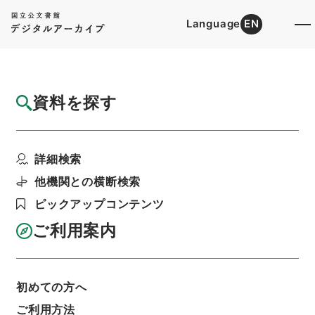
Language
EN
トップ
詳細検索[所蔵資料検索]
目録詳細
資料を探す
件名
稲沢女子短期大学生活デザイン科の増設およ
詳細検索
び家政科（第1部）学...
階層
行政文書
＊文部省
他機関との横断検索
大臣官房総務課記録班分類文書
新分類文書
ピックアップコンテンツ
B305（学校教育／大学／設置学則／私立短期大
学）
ご利用案内
稲沢女子短期大学・愛知・第１２の３冊・昭和２
９年～昭和３９年
利用請求書印刷
初めての方へ
ご利用方法