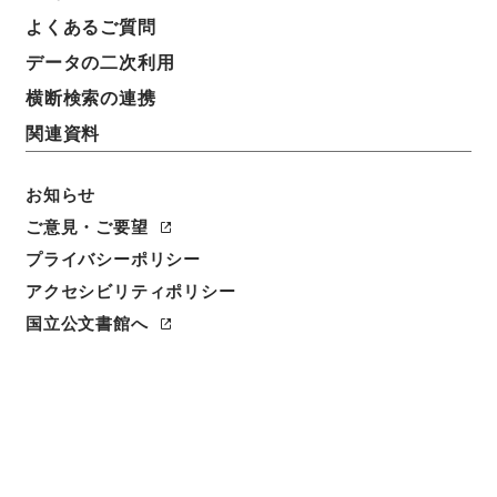
基本情報
全ての情報
よくあるご質問
データの二次利用
横断検索の連携
件名
稲沢女子短期大学生活デザイン科の増設および家政科
関連資料
（第1部）学生定員変更について
お知らせ
請求番号
ご意見・ご要望
昭６０文部01145100
プライバシーポリシー
件名番号
アクセシビリティポリシー
006
国立公文書館へ
保存場所
本館
作成・取得者
文部省大学学術局技術教育課