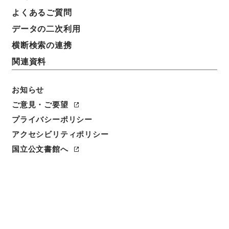
よくあるご質問
データの二次利用
件名
横断検索の連携
大阪府 土地収用法による事業の認定について（申請
関連資料
書）〔大阪府知事起業 一般国道１７０号線道路改良
工事（大阪外環状線建設工事）〕
お知らせ
請求番号
ご意見・ご要望
昭５６建設45700050
プライバシーポリシー
件名番号
アクセシビリティポリシー
008
国立公文書館へ
保存場所
本館
作成・取得者
建設省計画局総務課