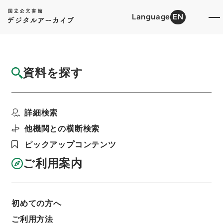
Language
EN
トップ
詳細検索[所蔵資料検索]
目録詳細
資料を探す
件名
大阪府 土地収用法による事業の認定につい
詳細検索
て（申請書）〔大阪府...
階層
行政文書
＊建設省
他機関との横断検索
計画局・都市局・建設経済局関係
ピックアップコンテンツ
土地収用事業の認定関係
土地収用事業の認定・静岡県、広島県、愛知県、
ご利用案内
大阪府・（昭４１．５．４～昭４１．８．１６）
利用請求書印刷
初めての方へ
ご利用方法
基本情報
全ての情報