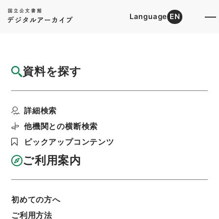
Language
EN
トップ
詳細検索[所蔵資料検索]
目録詳細
資料を探す
件名
福岡県 土地収用法による事業の認定につい
詳細検索
て〔九州電力（株）起...
階層
行政文書
＊建設省
他機関との横断検索
計画局・都市局・建設経済局関係
ピックアップコンテンツ
土地収用事業の認定関係
土地収用事業の認定・宮城県、埼玉県、福岡県・
ご利用案内
（昭４６．７．１３～昭４７．２．４）
利用請求書印刷
初めての方へ
ご利用方法
基本情報
全ての情報