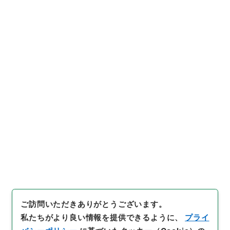
[件名・細目]
「
福岡県 土地収
用法による事業の認定について
〔九州電力（株）起業 特別高
圧送電線東福岡新幹線新設工事
及び東福岡幹線一部変更工事並
びにこれらに伴う附帯工事〕
引用例をコピー
（昭和４７年建設省告示第７０
号）
」
（
昭５６建設55900040
-00500
）
、
国立公文書館デジ
タルアーカイブ
、
https://ww
w.digital.archives.go.jp/ite
m/1855655
（
参照
2026-08-
10
）
ご訪問いただきありがとうございます。
私たちがより良い情報を提供できるように、
プライ