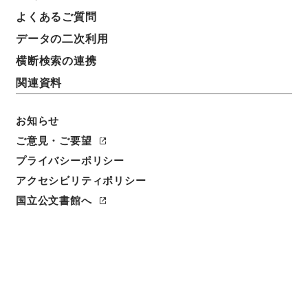
よくあるご質問
データの二次利用
件名
横断検索の連携
福岡県 土地収用法による事業の認定について〔九州
関連資料
電力（株）起業 特別高圧送電線東福岡新幹線新設工
事及び東福岡幹線一部変更工事並びにこれらに伴う附
帯工事〕（昭和４７年建設省告示第７０号）
お知らせ
ご意見・ご要望
請求番号
プライバシーポリシー
昭５６建設55900040
アクセシビリティポリシー
件名番号
国立公文書館へ
005
保存場所
本館
作成・取得者
建設省計画局総務課