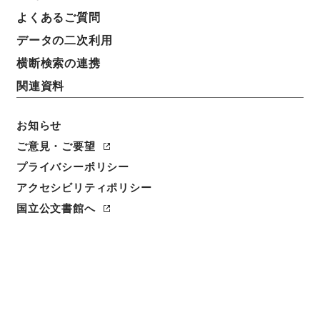
よくあるご質問
データの二次利用
横断検索の連携
関連資料
お知らせ
ご意見・ご要望
閲覧
プライバシーポリシー
アクセシビリティポリシー
件名
国立公文書館へ
揚子太玄経４
請求番号
子０５６－００１２
冊次
0004