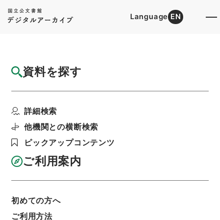
Language
EN
トップ
詳細検索[所蔵資料検索]
目録詳細
資料を探す
件名
揚子太玄経４
詳細検索
階層
内閣文庫
漢書
子の部
揚子太玄経
利用請求書印刷
他機関との横断検索
ピックアップコンテンツ
ご利用案内
基本情報
全ての情報
初めての方へ
ご利用方法