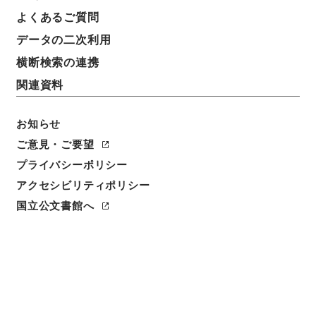
よくあるご質問
データの二次利用
横断検索の連携
関連資料
お知らせ
ご意見・ご要望
閲覧
プライバシーポリシー
アクセシビリティポリシー
件名
書経彙解３
国立公文書館へ
請求番号
経００６－０００４
冊次
0003