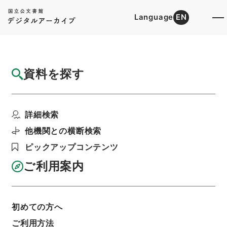
Language
EN
トップ
詳細検索[所蔵資料検索]
目録詳細
資料を探す
件名
書経彙解３
詳細検索
階層
内閣文庫
漢書
経の部
書経彙解
利用請求書印刷
他機関との横断検索
ピックアップコンテンツ
ご利用案内
基本情報
全ての情報
初めての方へ
ご利用方法