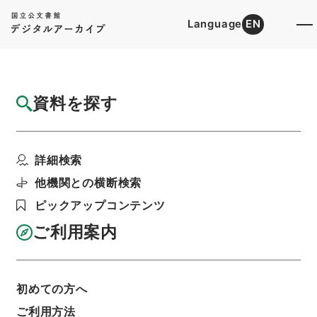
Language
EN
トップ
詳細検索[所蔵資料検索]
目録詳細
資料を探す
件名
書経彙解４
詳細検索
階層
内閣文庫
漢書
経の部
書経彙解
利用請求書印刷
他機関との横断検索
ピックアップコンテンツ
ご利用案内
基本情報
全ての情報
初めての方へ
ご利用方法