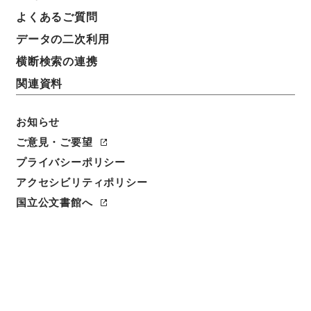
よくあるご質問
データの二次利用
横断検索の連携
関連資料
お知らせ
ご意見・ご要望
閲覧
プライバシーポリシー
アクセシビリティポリシー
件名
書経彙解４
国立公文書館へ
請求番号
経００６－０００４
冊次
0004