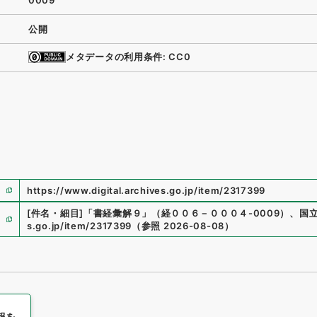
0009
公開
メタデータの利用条件: CC0
https://www.digital.archives.go.jp/item/2317399
[件名・細目]
「
書経彙解９
」
（
経００６－０００４-0009
）
、
国
s.go.jp/item/2317399
（
参照
2026-08-08
）
報を