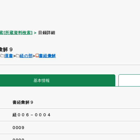
索[所蔵資料検索]
目録詳細
彙解９
漢書
経の部
書経彙解
基本情報
書経彙解９
経００６－０００４
0009