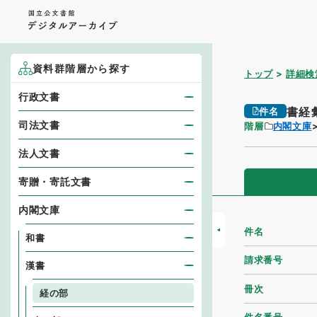
資料群階層から探す
トップ
詳細検
行政文書
書経
件名
司法文書
階層
内閣文庫
法人文書
寄贈・寄託文書
内閣文庫
件名
和書
請求番号
漢書
冊次
経の部