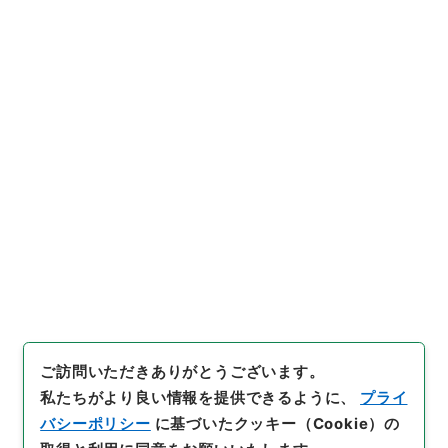
https://www.digital.archive
URIをコピー
s.go.jp/item/2374270
[件名・細目]
「
邪宗門取調届
」
（
公副00017100-04900
）
、
国立公文書館デジタルアーカイ
引用例をコピー
ブ
、
https://www.digital.arc
hives.go.jp/item/2374270
（
参照
2026-08-09
）
ご訪問いただきありがとうございます。
私たちがより良い情報を提供できるように、
プライ
バシーポリシー
に基づいたクッキー（Cookie）の