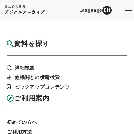
Language
EN
トップ
詳細検索[所蔵資料検索]
目録詳細
資料を探す
件名
邪宗門取調届
詳細検索
階層
行政文書
＊内閣・総理府
太政官・内閣関係
第一類 公文録（副本）
他機関との横断検索
公文録（副本）・明治元年・第十七巻・戊辰一月
～己巳六月・諸侯伺（小笠原豊千代丸忠忱）
ピックアップコンテンツ
利用請求書印刷
ご利用案内
基本情報
全ての情報
初めての方へ
ご利用方法