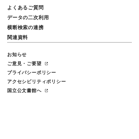
よくあるご質問
データの二次利用
横断検索の連携
関連資料
お知らせ
ご意見・ご要望
プライバシーポリシー
アクセシビリティポリシー
国立公文書館へ
閲覧
件名
府ノ職員中正権典事設置ノ儀御達及ヒ右ニ付伺
請求番号
公副00118100