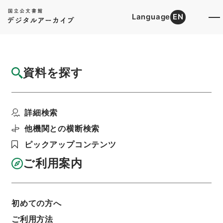
Language
EN
トップ
詳細検索[所蔵資料検索]
目録詳細
資料を探す
件名
府ノ職員中正権典事設置ノ儀御達及ヒ右ニ付
詳細検索
伺
階層
行政文書
＊内閣・総理府
太政官・内閣関係
他機関との横断検索
第一類 公文録（副本）
ピックアップコンテンツ
公文録（副本）・明治二年・第五十一巻・己巳六
月～十二月・京都府伺
ご利用案内
利用請求書印刷
初めての方へ
基本情報
全ての情報
ご利用方法