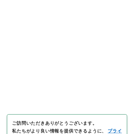
https://www.digital.archive
URIをコピー
s.go.jp/item/2378027
[件名・細目]
「
府ノ職員中正権
典事設置ノ儀御達及ヒ右ニ付
伺
」
（
公副00118100-0540
引用例をコピー
0
）
、
国立公文書館デジタルア
ーカイブ
、
https://www.digit
al.archives.go.jp/item/2378
027
（
参照
2026-08-08
）
ご訪問いただきありがとうございます。
私たちがより良い情報を提供できるように、
プライ