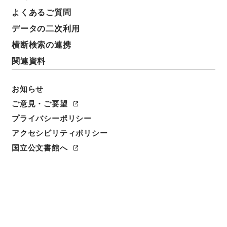
件名
よくあるご質問
法定推定家督相続人廃除請求事件
データの二次利用
請求番号
横断検索の連携
平１９民事03904100
関連資料
件名番号
074
お知らせ
ご意見・ご要望
保存場所
プライバシーポリシー
本館
アクセシビリティポリシー
作成・取得者
国立公文書館へ
松山地方裁判所民事部
年月日
大正09年12月29日
利用制限の区分