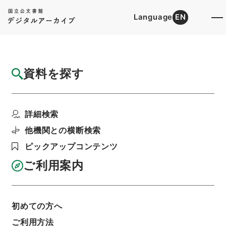
Language
EN
トップ
詳細検索[所蔵資料検索]
目録詳細
資料を探す
件名
法定推定家督相続人廃除請求事件
詳細検索
階層
司法文書
民事判決原本（国立大学より移管）
高松高等裁判所
松山地方裁判所
他機関との横断検索
第１審判決原本自大正８年５月至大正９年１２月
ピックアップコンテンツ
利用請求書印刷
ご利用案内
基本情報
全ての情報
初めての方へ
ご利用方法