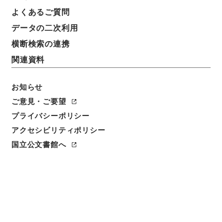
件名
よくあるご質問
貸金請求事件
データの二次利用
請求番号
横断検索の連携
平１９民事03904100
関連資料
件名番号
054
お知らせ
ご意見・ご要望
保存場所
プライバシーポリシー
本館
アクセシビリティポリシー
作成・取得者
国立公文書館へ
松山地方裁判所民事部
年月日
大正09年08月30日
利用制限の区分