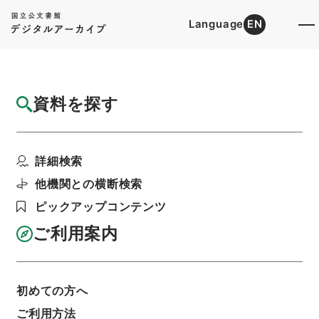
Language
EN
トップ
詳細検索[所蔵資料検索]
目録詳細
資料を探す
件名
貸金請求事件
詳細検索
階層
司法文書
民事判決原本（国立大学より移管）
高松高等裁判所
松山地方裁判所
他機関との横断検索
第１審判決原本自大正８年５月至大正９年１２月
ピックアップコンテンツ
利用請求書印刷
ご利用案内
基本情報
全ての情報
初めての方へ
ご利用方法