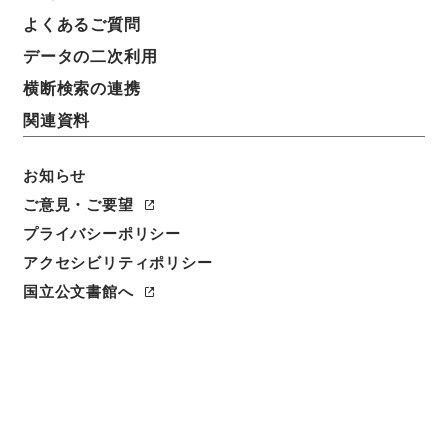
よくあるご質問
データの二次利用
横断検索の連携
関連資料
お知らせ
ご意見・ご要望
プライバシーポリシー
アクセシビリティポリシー
閲覧
国立公文書館へ
件名
第一高等中学校教諭辰己小次郎依願本官被免ノ件
請求番号
任Ａ00149100