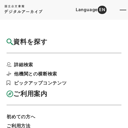
Language
EN
トップ
詳細検索[所蔵資料検索]
目録詳細
資料を探す
件名
第一高等中学校教諭辰己小次郎依願本官被免
詳細検索
ノ件
階層
行政文書
＊内閣・総理府
太政官・内閣関係
他機関との横断検索
第五類 諸官進退・官吏進退
ピックアップコンテンツ
官吏進退・明治二十年官吏進退二十三・文部省三
利用請求書印刷
ご利用案内
初めての方へ
基本情報
全ての情報
ご利用方法