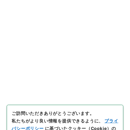
https://www.digital.archive
URIをコピー
s.go.jp/item/2527840
[件名・細目]
「
第一高等中学校
教諭辰己小次郎依願本官被免ノ
件
」
（
任Ａ00149100-0020
引用例をコピー
0
）
、
国立公文書館デジタルア
ーカイブ
、
https://www.digit
al.archives.go.jp/item/2527
840
（
参照
2026-08-08
）
ご訪問いただきありがとうございます。
私たちがより良い情報を提供できるように、
プライ
バシーポリシー
に基づいたクッキー（Cookie）の