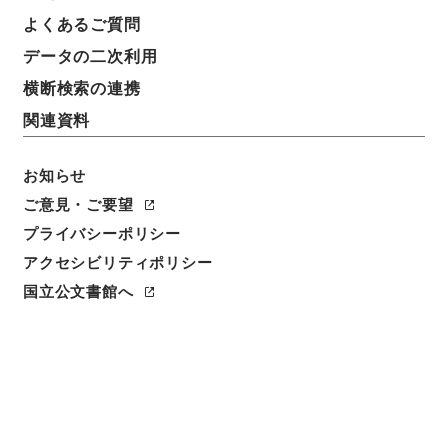
よくあるご質問
データの二次利用
横断検索の連携
関連資料
お知らせ
ご意見・ご要望
プライバシーポリシー
アクセシビリティポリシー
国立公文書館へ
閲覧
件名
行政裁判所・行政裁判所評定官都筑馨六高等官三等ニ
任叙ノ件
請求番号