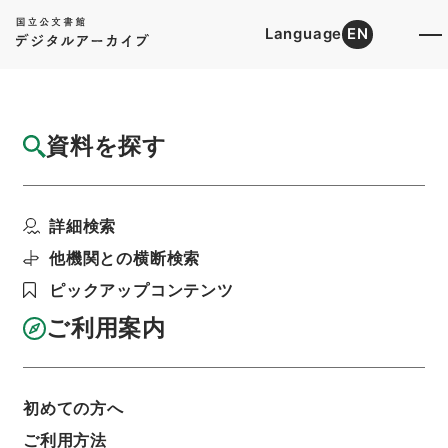
Language
EN
トップ
詳細検索[所蔵資料検索]
目録詳細
資料を探す
件名
行政裁判所・行政裁判所評定官都筑馨六高等
詳細検索
官三等ニ任叙ノ件
階層
行政文書
＊内閣・総理府
太政官・内閣関係
他機関との横断検索
第五類 諸官進退・官吏進退
ピックアップコンテンツ
官吏進退・明治二十五年官吏進退七・会計検査
院・行政裁判所・貴族院・衆議院
ご利用案内
利用請求書印刷
初めての方へ
基本情報
全ての情報
ご利用方法