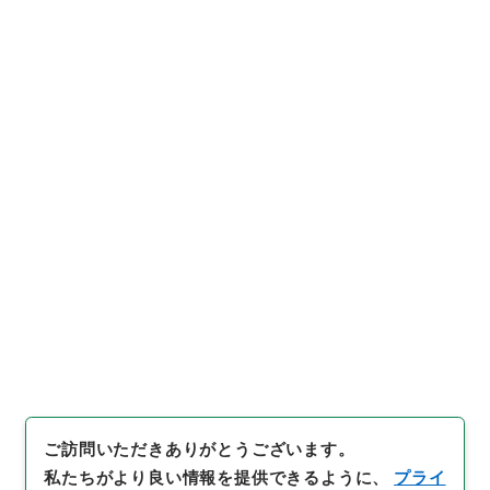
https://www.digital.archive
URIをコピー
s.go.jp/item/2532692
[件名・細目]
「
貴族院・貴族院
議員奈良原繁依願貴族院議員被
免ノ件
」
（
任Ａ00269100-01
引用例をコピー
900
）
、
国立公文書館デジタル
アーカイブ
、
https://www.dig
ital.archives.go.jp/item/253
2692
（
参照
2026-08-08
）
ご訪問いただきありがとうございます。
私たちがより良い情報を提供できるように、
プライ