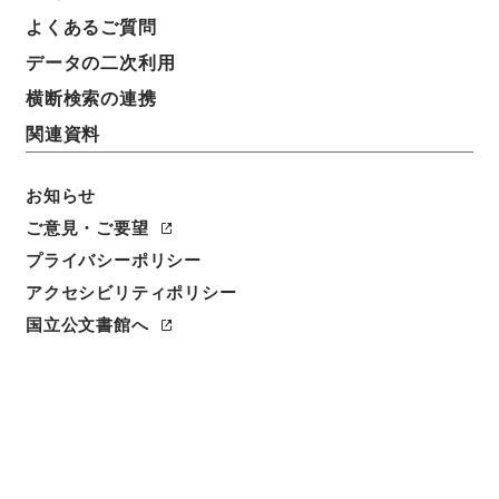
よくあるご質問
データの二次利用
横断検索の連携
関連資料
お知らせ
ご意見・ご要望
プライバシーポリシー
アクセシビリティポリシー
国立公文書館へ
閲覧
件名
貴族院・貴族院議員奈良原繁依願貴族院議員被免ノ件
請求番号
任Ａ00269100