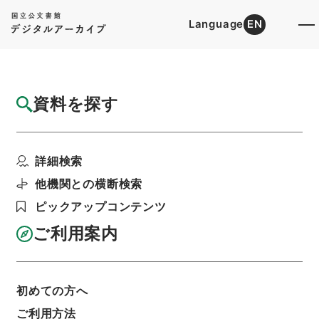
Language
EN
トップ
詳細検索[所蔵資料検索]
目録詳細
資料を探す
件名
貴族院・貴族院議員奈良原繁依願貴族院議員
詳細検索
被免ノ件
階層
行政文書
＊内閣・総理府
太政官・内閣関係
他機関との横断検索
第五類 諸官進退・官吏進退
ピックアップコンテンツ
官吏進退・明治二十五年官吏進退七・会計検査
院・行政裁判所・貴族院・衆議院
ご利用案内
利用請求書印刷
初めての方へ
基本情報
全ての情報
ご利用方法