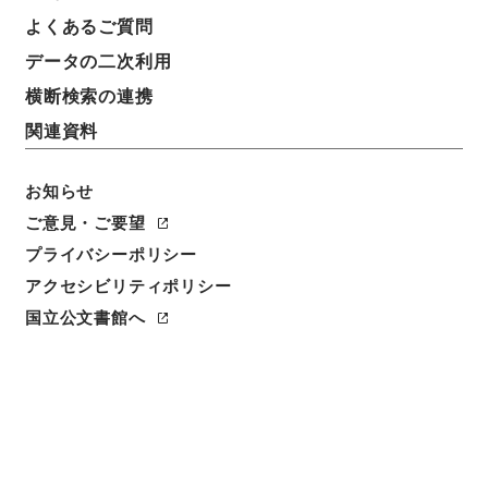
よくあるご質問
データの二次利用
横断検索の連携
関連資料
お知らせ
ご意見・ご要望
プライバシーポリシー
閲覧
アクセシビリティポリシー
国立公文書館へ
件名
判事従七位倉町良重特旨ヲ以テ陞叙ノ件
請求番号
任Ａ00114100
件名番号