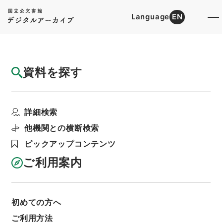
Language
EN
トップ
詳細検索[所蔵資料検索]
目録詳細
資料を探す
件名
判事従七位倉町良重特旨ヲ以テ陞叙ノ件
詳細検索
階層
行政文書
＊内閣・総理府
太政官・内閣関係
第五類 諸官進退・官吏進退
他機関との横断検索
官吏進退・明治十九年官吏進退三十一・叙位二止
ピックアップコンテンツ
利用請求書印刷
ご利用案内
基本情報
全ての情報
初めての方へ
ご利用方法