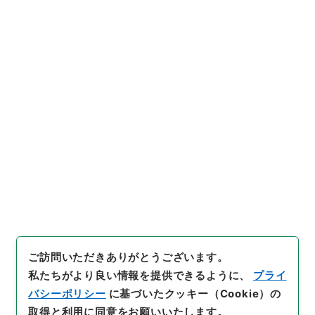
https://www.digital.archive
URIをコピー
s.go.jp/item/2535390
[件名・細目]
「
判事従七位倉町
良重特旨ヲ以テ陞叙ノ件
」
（
任
Ａ00114100-01800
）
、
国立
引用例をコピー
公文書館デジタルアーカイブ
、
https://www.digital.archive
s.go.jp/item/2535390
（
参照
2026-08-08
）
ご訪問いただきありがとうございます。
私たちがより良い情報を提供できるように、
プライ
バシーポリシー
に基づいたクッキー（Cookie）の
取得と利用に同意をお願いいたします。