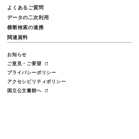
よくあるご質問
データの二次利用
横断検索の連携
関連資料
お知らせ
ご意見・ご要望
プライバシーポリシー
アクセシビリティポリシー
閲覧
国立公文書館へ
件名
帝国鉄道庁参事高田元治郎外四名欧米各国ヘ被差遣ノ
件
請求番号
任Ｂ00476100