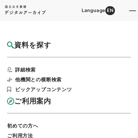
Language
EN
トップ
詳細検索[所蔵資料検索]
目録詳細
資料を探す
件名
帝国鉄道庁参事高田元治郎外四名欧米各国ヘ
詳細検索
被差遣ノ件
階層
行政文書
＊内閣・総理府
太政官・内閣関係
他機関との横断検索
第五類 任免裁可書
ピックアップコンテンツ
任免裁可書・明治四十年・任免巻十八
利用請求書印刷
ご利用案内
初めての方へ
基本情報
全ての情報
ご利用方法