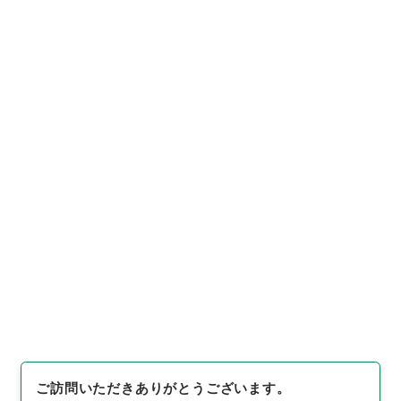
https://www.digital.archive
URIをコピー
s.go.jp/item/2663440
[件名・細目]
「
帝国鉄道庁参事
高田元治郎外四名欧米各国ヘ被
差遣ノ件
」
（
任Ｂ00476100-0
2200
）
、
国立公文書館デジタ
引用例をコピー
ルアーカイブ
、
https://www.d
igital.archives.go.jp/item/2
663440
（
参照
2026-08-1
0
）
ご訪問いただきありがとうございます。