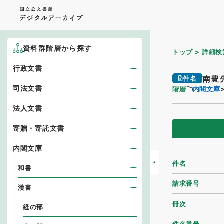
資料群階層から探す
トップ
詳細検
行政文書
南豊
件名
司法文書
階層
内閣文庫
法人文書
寄贈・寄託文書
内閣文庫
件名
和書
請求番号
漢書
冊次
経の部