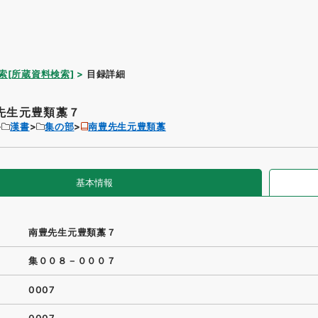
索[所蔵資料検索]
目録詳細
先生元豊類藁７
漢書
集の部
南豊先生元豊類藁
基本情報
南豊先生元豊類藁７
集００８－０００７
0007