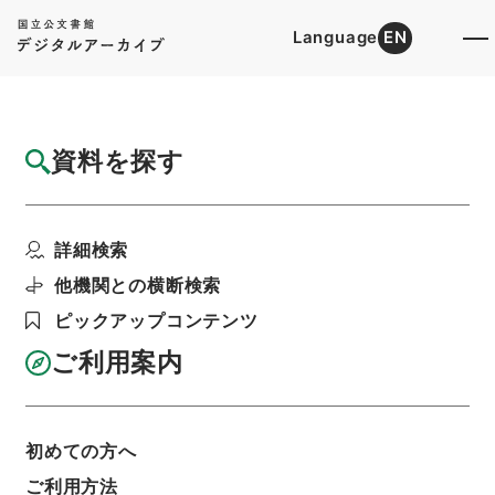
Language
EN
トップ
詳細検索[所蔵資料検索]
目録詳細
資料を探す
件名
水産庁設置法施行令案の正誤について
詳細検索
階層
行政文書
農林水産省
＊農商務省農林行政関係～農林水産省文書
他機関との横断検索
一般文書・昭和２３年
ピックアップコンテンツ
利用請求書印刷
ご利用案内
基本情報
全ての情報
初めての方へ
ご利用方法