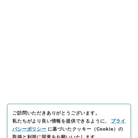
https://www.digital.archive
URIをコピー
s.go.jp/item/2990678
[件名・細目]
「
水産庁設置法施
行令案の正誤について
」
（
昭５
０農水00007100-01000
）
、
引用例をコピー
国立公文書館デジタルアーカイ
ブ
、
https://www.digital.arc
hives.go.jp/item/2990678
（
参照
2026-08-09
）
ご訪問いただきありがとうございます。
私たちがより良い情報を提供できるように、
プライ
バシーポリシー
に基づいたクッキー（Cookie）の
取得と利用に同意をお願いいたします。