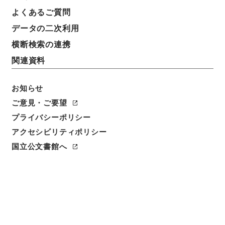
よくあるご質問
データの二次利用
横断検索の連携
関連資料
お知らせ
ご意見・ご要望
プライバシーポリシー
閲覧
アクセシビリティポリシー
国立公文書館へ
件名
水産庁設置法施行令案の正誤について
請求番号
昭５０農水00007100
件名番号