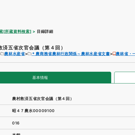
索[所蔵資料検索]
目録詳細
救済五省次官会議（第４回）
農林水産省
＊農商務省農林行政関係～農林水産省文書
農林省・
基本情報
農村救済五省次官会議（第４回）
昭４７農水00009100
016