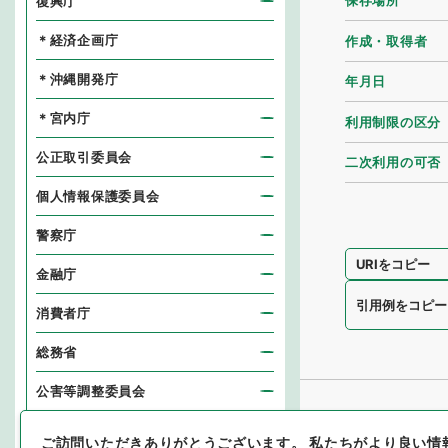
保存場所
復興庁
＊経済企画庁
作成・取得者
＊沖縄開発庁
年月日
＊宮内庁
利用制限の区分
公正取引委員会
二次利用の可否
個人情報保護委員会
警察庁
URIをコピー
金融庁
引用例をコピー
消費者庁
総務省
公害等調整委員会
消防庁
ご訪問いただきありがとうございます。
私たちがより良い情