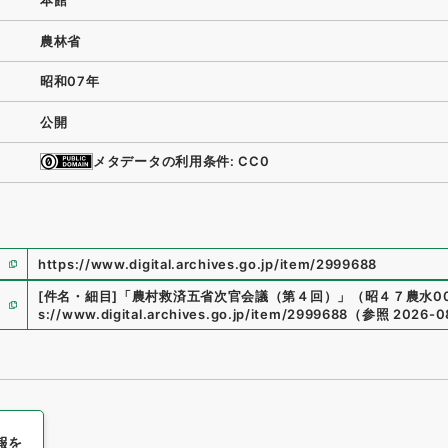
本館
農林省
昭和07年
公開
メタデータの利用条件: CC0
https://www.digital.archives.go.jp/item/2999688
[件名・細目]
「
農村救済五省次官会議（第４回）
」
（
昭４７農水000
s://www.digital.archives.go.jp/item/2999688
（
参照
2026-0
報を