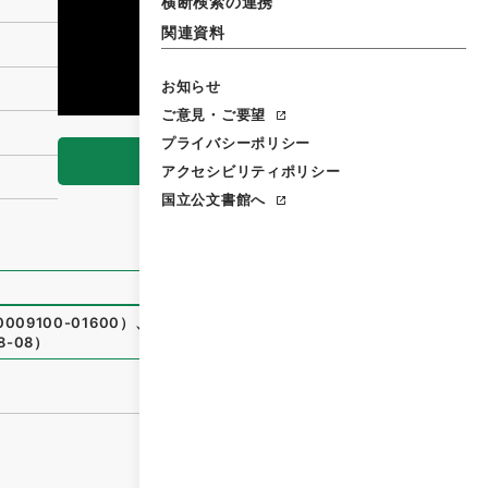
横断検索の連携
関連資料
お知らせ
ご意見・ご要望
プライバシーポリシー
閲覧
アクセシビリティポリシー
国立公文書館へ
09100-01600
）
、
国立公文書館デジタルアーカイブ
、
http
8-08
）