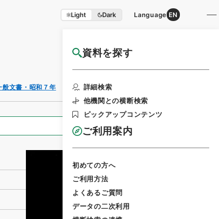
Light
Dark
Language
EN
資料を探す
国立公文書館HP利用案内
利用請求書印刷
詳細検索
一般文書・昭和７年
他機関との横断検索
ピックアップコンテンツ
全ての情報
ご利用案内
初めての方へ
ご利用方法
よくあるご質問
データの二次利用