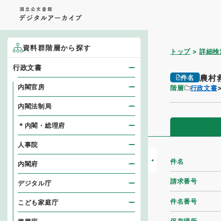
資料群階層から探す
トップ
詳細検
行政文書
農村
件名
内閣官房
階層
行政文書
内閣法制局
＊内閣・総理府
人事院
件名
内閣府
請求番号
デジタル庁
件名番号
こども家庭庁