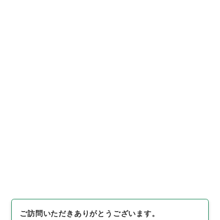
https://www.digital.archive
URIをコピー
s.go.jp/item/3000179
[件名・細目]
「
長野 農産物検
査規則及種用馬鈴薯検査証明規
則中改正認可ニ関スル件
」
（
昭
４７農水00120100-0120
引用例をコピー
0
）
、
国立公文書館デジタルア
ーカイブ
、
https://www.digit
al.archives.go.jp/item/3000
179
（
参照
2026-08-10
）
ご訪問いただきありがとうございます。