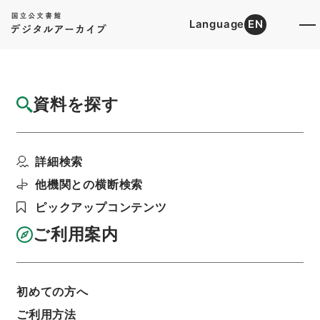
Language
EN
トップ
詳細検索[所蔵資料検索]
目録詳細
資料を探す
件名
長野 農産物検査規則及種用馬鈴薯検査証明
詳細検索
規則中改正認可ニ関ス...
階層
行政文書
農林水産省
他機関との横断検索
＊農商務省農林行政関係～農林水産省文書
ピックアップコンテンツ
農林省・穀物検査・昭和１３年
利用請求書印刷
ご利用案内
初めての方へ
基本情報
全ての情報
ご利用方法