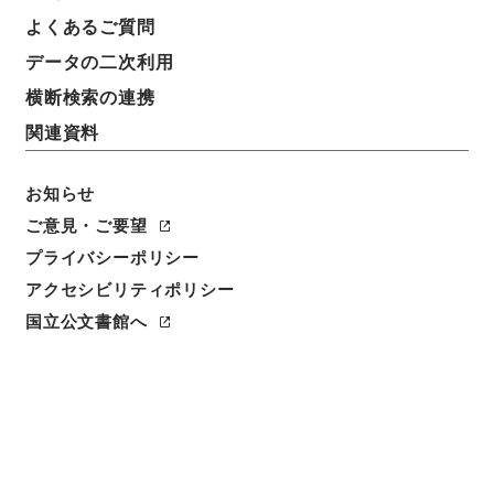
よくあるご質問
データの二次利用
横断検索の連携
関連資料
お知らせ
ご意見・ご要望
プライバシーポリシー
アクセシビリティポリシー
閲覧
国立公文書館へ
件名
長野 農産物検査規則及種用馬鈴薯検査証明規則中改
正認可ニ関スル件
請求番号
昭４７農水00120100