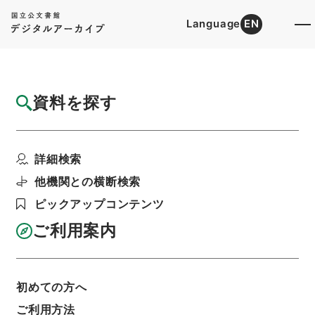
Language
EN
トップ
詳細検索[所蔵資料検索]
目録詳細
資料を探す
件名
家畜保険法に依る家畜保険の目的たるべき家
詳細検索
畜並に家畜保険法に依...
階層
行政文書
農林水産省
他機関との横断検索
＊農商務省農林行政関係～農林水産省文書
ピックアップコンテンツ
法律・勅令・４７－２５
利用請求書印刷
ご利用案内
初めての方へ
基本情報
全ての情報
ご利用方法