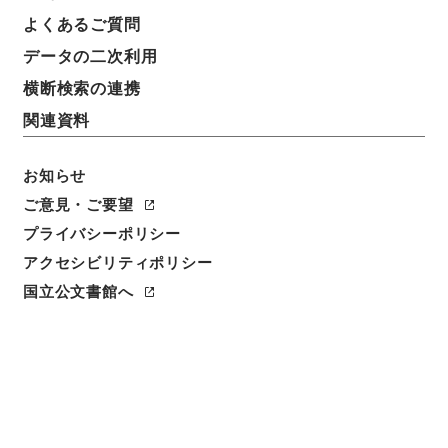
よくあるご質問
データの二次利用
横断検索の連携
関連資料
お知らせ
ご意見・ご要望
プライバシーポリシー
アクセシビリティポリシー
閲覧
国立公文書館へ
件名
家畜保険法に依る家畜保険の目的たるべき家畜並に家
畜保険法に依る家畜再保険の再保険金額及再保険料に
関する件中改正の件（農閣第１６３号）
請求番号