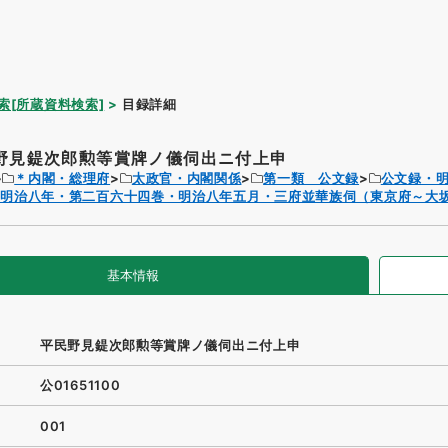
索[所蔵資料検索]
目録詳細
野見鍉次郎勲等賞牌ノ儀伺出ニ付上申
＊内閣・総理府
太政官・内閣関係
第一類 公文録
公文録・
・明治八年・第二百六十四巻・明治八年五月・三府並華族伺（東京府～大
基本情報
平民野見鍉次郎勲等賞牌ノ儀伺出ニ付上申
公01651100
001