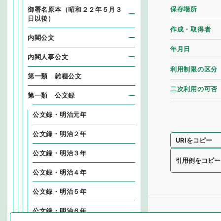
保存場所
御署名原本（昭和２２年５月３
日以後）
作成・取得者
内閣公文
年月日
内閣人事公文
利用制限の区分
第一類 雑種公文
二次利用の可否
第一類 公文録
公文録・明治元年
公文録・明治２年
URIをコピー
公文録・明治３年
引用例をコピー
公文録・明治４年
公文録・明治５年
公文録・明治６年