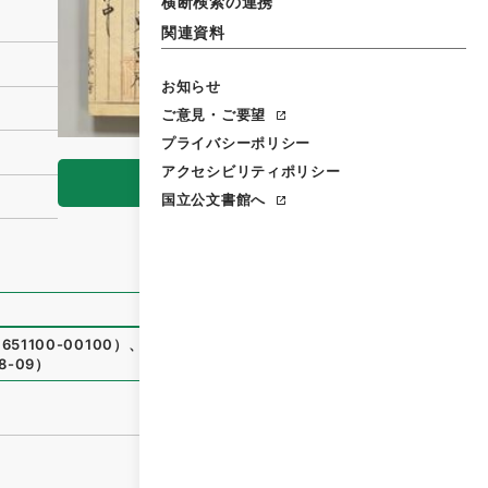
横断検索の連携
関連資料
お知らせ
ご意見・ご要望
プライバシーポリシー
アクセシビリティポリシー
閲覧
国立公文書館へ
651100-00100
）
、
国立公文書館デジタルアーカイブ
、
http
8-09
）