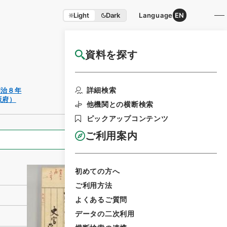
Light
Dark
Language
EN
資料を探す
国立公文書館HP利用案内
利用請求書
詳細検索
明治８年
印刷
坂府）
他機関との横断検索
ピックアップコンテンツ
ご利用案内
全ての情報
初めての方へ
ご利用方法
よくあるご質問
データの二次利用