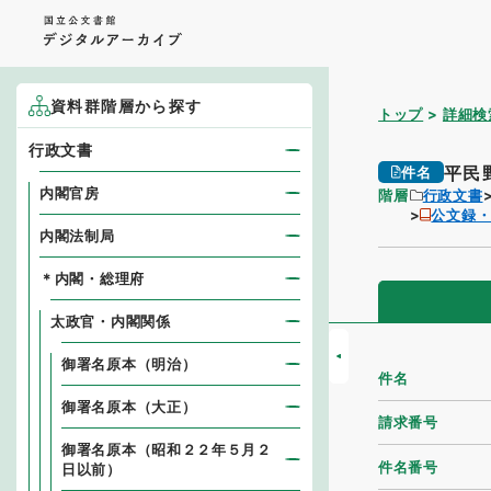
資料群階層から探す
トップ
詳細検
行政文書
平民
件名
内閣官房
階層
行政文書
公文録
内閣法制局
＊内閣・総理府
太政官・内閣関係
御署名原本（明治）
件名
御署名原本（大正）
請求番号
御署名原本（昭和２２年５月２
件名番号
日以前）