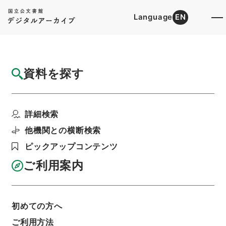
Language
EN
トップ
詳細検索[所蔵資料検索]
目録詳細
資料を探す
件名
唐宋白孔六帖 巻２２－２３
詳細検索
階層
内閣文庫
漢書
子の部
唐宋白孔六帖
利用請求書印刷
他機関との横断検索
ピックアップコンテンツ
ご利用案内
基本情報
全ての情報
初めての方へ
ご利用方法