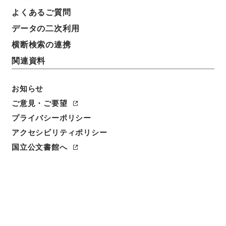
よくあるご質問
データの二次利用
横断検索の連携
関連資料
お知らせ
ご意見・ご要望
閲覧
プライバシーポリシー
アクセシビリティポリシー
件名
唐宋白孔六帖 巻２２－２３
国立公文書館へ
請求番号
３６４－００７８
冊次
0012