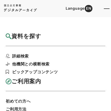
Language
EN
トップ
詳細検索[所蔵資料検索]
目録詳細
資料を探す
件名
海外旅行について
詳細検索
階層
行政文書
内閣官房
内閣総務官室関係
閣議・事務次官等会議資料
他機関との横断検索
次官会議 昭和38年8月29日
ピックアップコンテンツ
利用請求書印刷
ご利用案内
基本情報
全ての情報
初めての方へ
ご利用方法