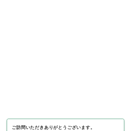
https://www.digital.archive
URIをコピー
s.go.jp/item/3342495
[件名・細目]
「
海外旅行につい
て
」
（
平１４内閣02117100-0
0500
）
、
国立公文書館デジタ
引用例をコピー
ルアーカイブ
、
https://www.d
igital.archives.go.jp/item/3
342495
（
参照
2026-08-1
0
）
ご訪問いただきありがとうございます。