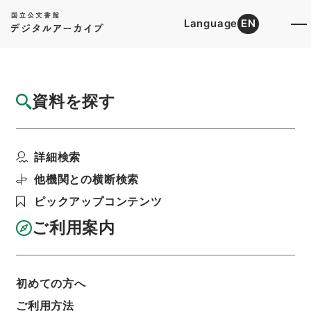
Language
EN
トップ
詳細検索[所蔵資料検索]
目録詳細
資料を探す
件名
合刻忠武靖節二編 諸葛忠武書巻１－３
詳細検索
階層
内閣文庫
漢書
集の部
合刻忠武靖節二編
利用請求書印刷
他機関との横断検索
ピックアップコンテンツ
ご利用案内
基本情報
全ての情報
初めての方へ
ご利用方法