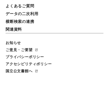
よくあるご質問
データの二次利用
横断検索の連携
関連資料
お知らせ
ご意見・ご要望
閲覧
プライバシーポリシー
アクセシビリティポリシー
件名
国立公文書館へ
合刻忠武靖節二編 諸葛忠武書巻１－３
請求番号
３１４－０１９１
冊次
0001