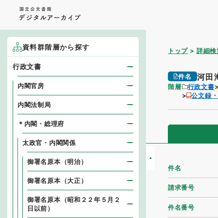
資料群階層から探す
トップ
詳細検
行政文書
河田
件名
内閣官房
階層
行政文書
公文録
内閣法制局
＊内閣・総理府
太政官・内閣関係
御署名原本（明治）
件名
御署名原本（大正）
請求番号
御署名原本（昭和２２年５月２
件名番号
日以前）