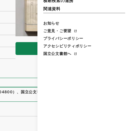
横断検索の連携
関連資料
お知らせ
ご意見・ご要望
プライバシーポリシー
アクセシビリティポリシー
閲覧
国立公文書館へ
04800
）
、
国立公文書館デジタルアーカイブ
、
https://www.d