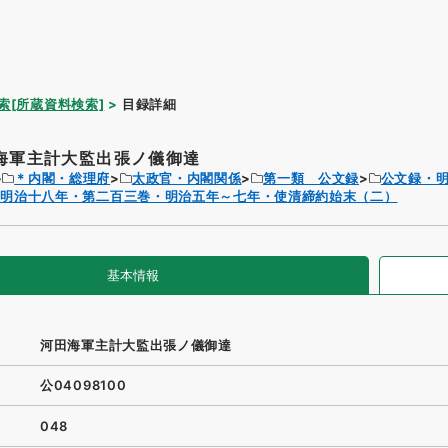
索[所蔵資料検索]
目録詳細
海軍主計大監出張ノ儀御達
＊内閣・総理府
太政官・内閣関係
第一類 公文録
公文録・
・明治十八年・第二百三巻・明治五年～七年・使清締約始末（二）
基本情報
河田海軍主計大監出張ノ儀御達
公04098100
048