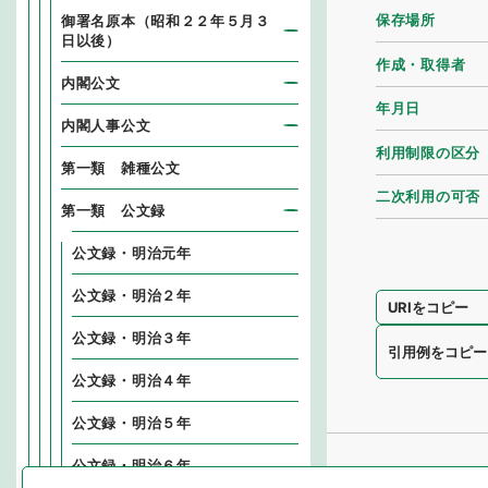
保存場所
御署名原本（昭和２２年５月３
日以後）
作成・取得者
内閣公文
年月日
内閣人事公文
利用制限の区分
第一類 雑種公文
二次利用の可否
第一類 公文録
公文録・明治元年
公文録・明治２年
URIをコピー
公文録・明治３年
引用例をコピー
公文録・明治４年
公文録・明治５年
公文録・明治６年