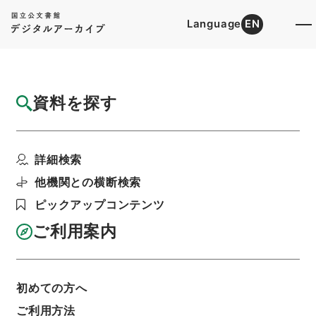
Language
EN
トップ
詳細検索[所蔵資料検索]
目録詳細
資料を探す
件名
韓魏公集 巻２０－２３
詳細検索
階層
内閣文庫
漢書
集の部
韓魏公集
利用請求書印刷
他機関との横断検索
ピックアップコンテンツ
ご利用案内
基本情報
全ての情報
初めての方へ
ご利用方法