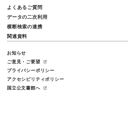
よくあるご質問
データの二次利用
横断検索の連携
関連資料
お知らせ
ご意見・ご要望
閲覧
プライバシーポリシー
アクセシビリティポリシー
件名
国立公文書館へ
韓魏公集 巻２０－２３
請求番号
３１５－００６０
冊次
0006