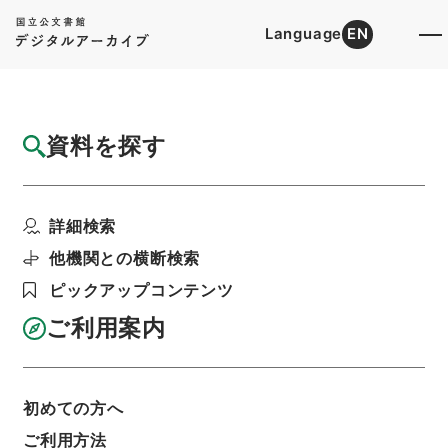
Language
EN
トップ
詳細検索[所蔵資料検索]
目録詳細
資料を探す
件名
韓魏公集 巻２７－３０
詳細検索
階層
内閣文庫
漢書
集の部
韓魏公集
利用請求書印刷
他機関との横断検索
ピックアップコンテンツ
ご利用案内
基本情報
全ての情報
初めての方へ
ご利用方法