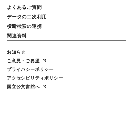
よくあるご質問
データの二次利用
横断検索の連携
関連資料
お知らせ
ご意見・ご要望
閲覧
プライバシーポリシー
アクセシビリティポリシー
件名
国立公文書館へ
韓魏公集 巻２７－３０
請求番号
３１５－００６０
冊次
0008